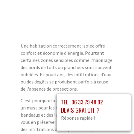
Une habitation correctement isolée offre
confort et économie d'énergie. Pourtant
certaines zones sensibles comme l’habillage
des bords de toits ou planchers sont souvent
oubliées. Et pourtant, des infiltrations d'eau
ou des dégâts se produisent parfois à cause
de l'absence de protections.
C'est pourquoi la planche de rive représente
TEL : 06 33 79 48 92
un must pour les toitures. En installant des
DEVIS GRATUIT ?
bandeaux et des lattes sur les cheminées,
Réponse rapide !
vous en préserverez la longévité, sans parler
des infiltrations d'eau qui seront à présent