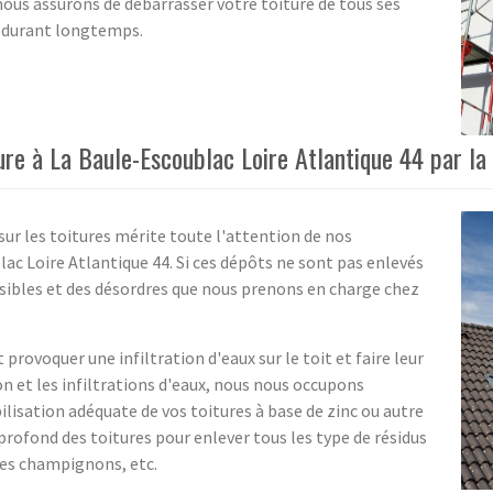
nous assurons de débarrasser votre toiture de tous ses
t durant longtemps.
re à La Baule-Escoublac Loire Atlantique 44 par la
sur les toitures mérite toute l'attention de nos
lac Loire Atlantique 44. Si ces dépôts ne sont pas enlevés
sibles et des désordres que nous prenons en charge chez
provoquer une infiltration d'eaux sur le toit et faire leur
on et les infiltrations d'eaux, nous nous occupons
lisation adéquate de vos toitures à base de zinc ou autre
rofond des toitures pour enlever tous les type de résidus
 les champignons, etc.