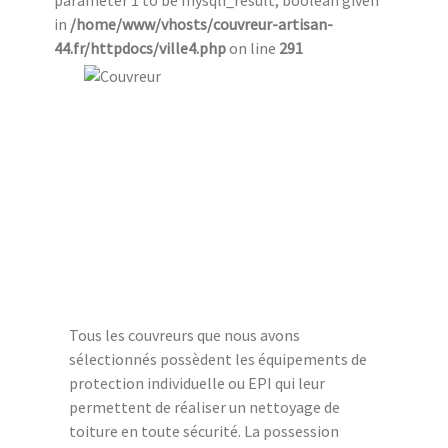
parameter 1 to be mysqli_result, boolean given
in
/home/www/vhosts/couvreur-artisan-
44.fr/httpdocs/ville4.php
on line
291
Tous les couvreurs que nous avons
sélectionnés possèdent les équipements de
protection individuelle ou EPI qui leur
permettent de réaliser un nettoyage de
toiture en toute sécurité. La possession