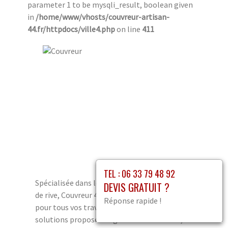
parameter 1 to be mysqli_result, boolean given
in
/home/www/vhosts/couvreur-artisan-
44.fr/httpdocs/ville4.php
on line
411
TEL : 06 33 79 48 92
Spécialisée dans le revêtement de planches
DEVIS GRATUIT ?
de rive, Couvreur 44 est la solution idéale
Réponse rapide !
pour tous vos travaux d’habillage. Parmi les
solutions proposées figurent les tasseaux,