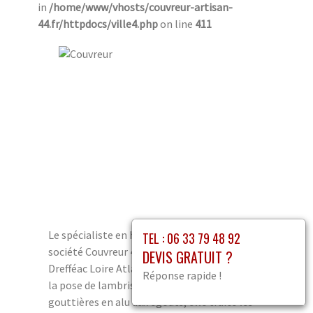
in
/home/www/vhosts/couvreur-artisan-
44.fr/httpdocs/ville4.php
on line
411
Le spécialiste en habillage planche de rive, la
TEL : 06 33 79 48 92
société Couvreur 44, propose ses services à
DEVIS GRATUIT ?
Drefféac Loire Atlantique 44. Spécialisée dans
Réponse rapide !
la pose de lambris et le raccords des
gouttières en alu aux égouts, elle traite les