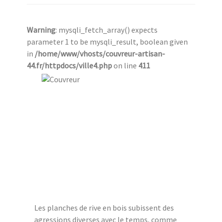
Warning
: mysqli_fetch_array() expects
parameter 1 to be mysqli_result, boolean given
in
/home/www/vhosts/couvreur-artisan-
44.fr/httpdocs/ville4.php
on line
411
Les planches de rive en bois subissent des
agressions diverses avec le temps, comme