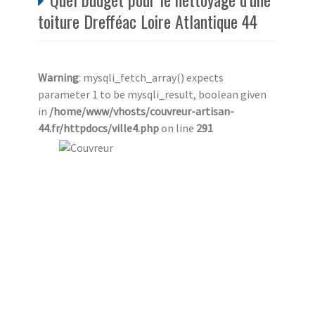
toiture Drefféac Loire Atlantique 44
Warning
: mysqli_fetch_array() expects
parameter 1 to be mysqli_result, boolean given
in
/home/www/vhosts/couvreur-artisan-
44.fr/httpdocs/ville4.php
on line
291