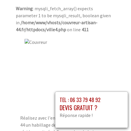
Warning
: mysqli_fetch_array() expects
parameter 1 to be mysqli_result, boolean given
in
/home/www/vhosts/couvreur-artisan-
44.fr/httpdocs/ville4.php
on line
411
TEL : 06 33 79 48 92
DEVIS GRATUIT ?
Réponse rapide !
Réalisez avec l'entreprise familiale Couvreur
44 un habillage de planche de rive pour la