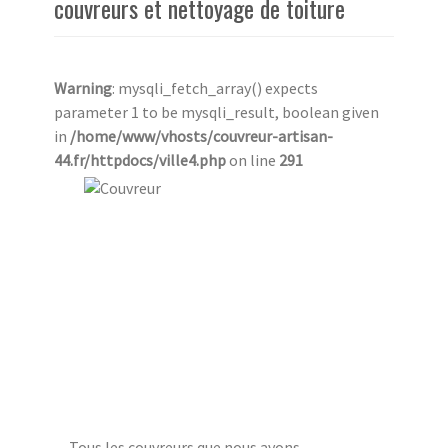
couvreurs et nettoyage de toiture
Warning
: mysqli_fetch_array() expects
parameter 1 to be mysqli_result, boolean given
in
/home/www/vhosts/couvreur-artisan-
44.fr/httpdocs/ville4.php
on line
291
Tous les couvreurs que nous avons