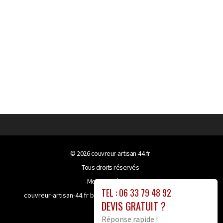
© 2026
couvreur-artisan-44.fr
Tous droits réservés
Mentions légales
TEL : 06 33 79 48 92
couvreur-artisan-44.fr bénéficie de la technologie
Booster-
DEVIS GRATUIT ?
site proxy
Réponse rapide !