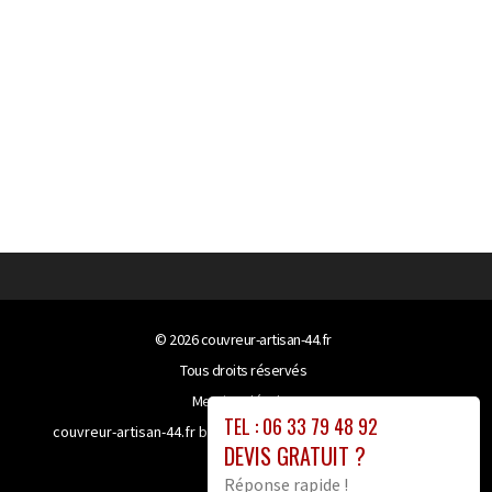
© 2026
couvreur-artisan-44.fr
Tous droits réservés
Mentions légales
TEL : 06 33 79 48 92
couvreur-artisan-44.fr bénéficie de la technologie
Booster-
DEVIS GRATUIT ?
site proxy
Réponse rapide !