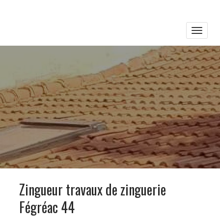
Toggle
naviga
Zingueur travaux de zinguerie
Fégréac 44