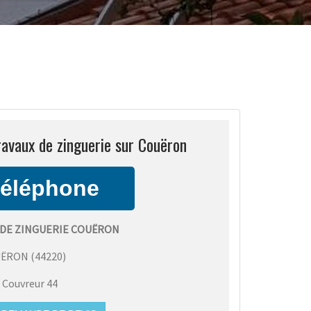
ravaux de zinguerie sur Couëron
 DE ZINGUERIE COUËRON
UËRON
(
44220
)
:
Couvreur 44