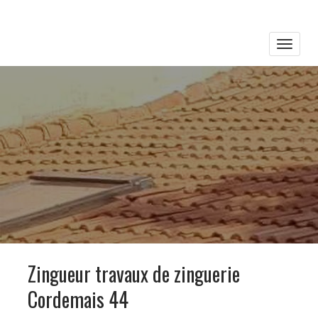
Toggle
naviga
Zingueur travaux de zinguerie
Cordemais 44