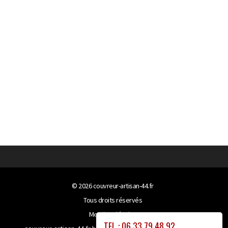
© 2026
couvreur-artisan-44.fr
Tous droits réservés
Mentions légales
TEL : 06 33 79 48 92