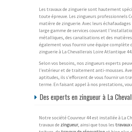
Les travaux de zinguerie sont hautement spécia
toute épreuve. Les zingueurs professionnels Co
matière de zinguerie. Avec leurs échafaudages e
large gamme de services couvrant l'installatio
métalliques, des canalisations et des matières 
également vous fournir une équipe complète de
zinguerie à La Chevallerais Loire Atlantique 44
Selon vos besoins, nos zingueurs experts peuv
l'extérieur et de traitement anti-mousses. Av
aptitudes, ils s'efforcent de vous fournir un tr
terme. En faisant appel à nos prestations, vou
Des experts en zingueur à La Chevall
Notre société Couvreur 44 est installée à La C
travaux de
zingueur
, ainsi que tous les
travaux 
toiture, de
travaux de rénovation
et bien plus 