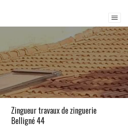
Toggle
naviga
Zingueur travaux de zinguerie
Belligné 44