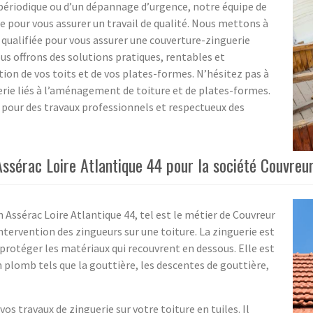
n périodique ou d’un dépannage d’urgence, notre équipe de
re pour vous assurer un travail de qualité. Nous mettons à
 qualifiée pour vous assurer une couverture-zinguerie
us offrons des solutions pratiques, rentables et
tion de vos toits et de vos plates-formes. N’hésitez pas à
erie liés à l’aménagement de toiture et de plates-formes.
 pour des travaux professionnels et respectueux des
Assérac Loire Atlantique 44 pour la société Couvreu
n Assérac Loire Atlantique 44, tel est le métier de Couvreur
ntervention des zingueurs sur une toiture. La zinguerie est
 à protéger les matériaux qui recouvrent en dessous. Elle est
 plomb tels que la gouttière, les descentes de gouttière,
vos travaux de zinguerie sur votre toiture en tuiles. Il