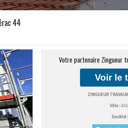
érac 44
Votre partenaire Zingueur t
ZINGUEUR TRAVAUX
Ville :
AS
Société 