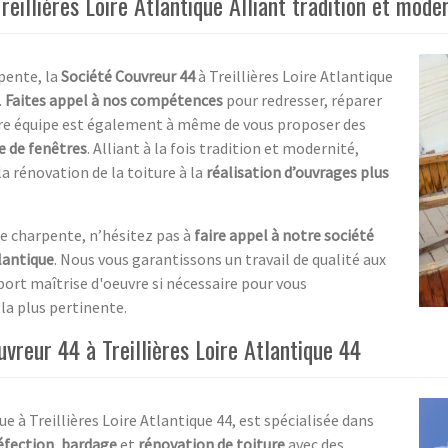
eillières Loire Atlantique Alliant tradition et mode
pente, la
Société Couvreur 44
à Treillières Loire Atlantique
.
Faites appel à nos compétences
pour redresser, réparer
otre équipe est également à même de vous proposer des
e de fenêtres
. Alliant à la fois tradition et modernité,
a rénovation de la toiture à la
réalisation d’ouvrages plus
de charpente, n’hésitez pas à
faire appel à notre société
tlantique
. Nous vous garantissons un travail de qualité aux
ort maîtrise d'oeuvre si nécessaire pour vous
la plus pertinente.
vreur 44 à Treillières Loire Atlantique 44
e à Treillières Loire Atlantique 44, est spécialisée dans
éfection
,
bardage
et
rénovation de toiture
avec des