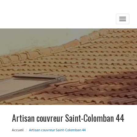
Toggle
naviga
Artisan couvreur Saint-Colomban 44
Accueil
Artisan couvreur Saint-Colomban 44