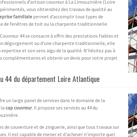
ofessionnels d’artisan couvreur à La Limouzinière (Loire
xpérimentés, vous obtiendrez des travaux de qualité au
eprise familiale
permet d’accomplir tous types de
se de fenêtres de toit ou la charpente traditionnelle.
Couvreur 44 se consacre à offrir des prestations fiables et
'un dégorgement ou d'une charpente traditionnelle, elle
 expertise et son sens aigu de la qualité. N'hésitez pas à
ns complémentaires et obtenir un devis pour votre projet
au 44 du département Loire Atlantique
fre un large panel de services dans le domaine de la
 la
cap couvreur
. Il propose ses services au 44 du
uzinière.
s de couverture et de zinguerie, ainsi que tous travaux sur
es. Il est capable de mener et d'achever n'importe quel