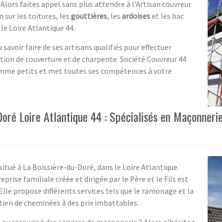
Alors faites appel sans plus attendre à l'Artisan couvreur
 sur les toitures, les
gouttières
, les
ardoises
et les bac
le Loire Atlantique 44.
avoir faire de ses artisans qualifiés pour effectuer
tion de couverture et de charpente. Société Couvreur 44
omme petits et met toutes ses compétences à votre
Doré Loire Atlantique 44 : Spécialisés en Maçonneri
situé à La Boissière-du-Doré, dans le Loire Atlantique.
prise familiale créée et dirigée par le Père et le Fils est
Elle propose différents services tels que le ramonage et la
etien de cheminées à des prix imbattables.
 ou recourir à des services de maçonnerie ? Alors n’hésitez