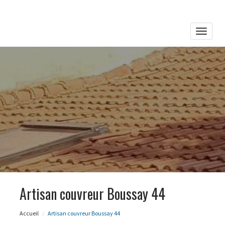
Toggle
naviga
Artisan couvreur Boussay 44
Accueil
Artisan couvreur Boussay 44