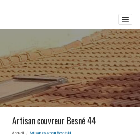
Toggle
naviga
Artisan couvreur Besné 44
Accueil
Artisan couvreur Besné 44